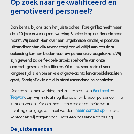
Op zoek naar gekwalificeerd en
gemotiveerd personeel?
Dan bent u bij ons aan het juiste adres. ForeignFlex heeft meer
dan 20 jaar ervaring met werving & selectie op de Nederlandse
markt. Wij beschikken over een uitgebreide landelijke pool van
uitzendkrachten die ervoor zorgt dat wij altijd een pasklare
oplossing kunnen bieden voor uw personele vraagstukken. Wij
zijn gewend zo de flexibele arbeidsbehoefte van onze
opdrachtgevers te fasciliteren. Of dit nu voor korte of voor
langere tijd is, en om enkele of grote aantallen arbeidskrachten
gaat, ForeignFlex is altijd in staat razendsnel te schakelen.
Door onze samenwerking met zusterbedrijven
Werkpool
en
Teqwork
, zijn wij in staat nog flexibeler en breder personeel in te
kunnen zetten. Kortom: heeft een arbeidsbehoefte waar
invulling aan gegeven moet worden,
neem contact op
met ons
kantoor en wij zorgen voor u voor een passende oplossing.
De juiste mensen