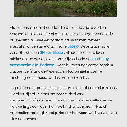
Als je mensen naar Nederland haalt om voor je te werken
betekent dit in de eerste plaats dat je moet zorgen voor goede
huisvesting. Wij werken daarom nauw samen met een
specialist; onze zusterorganisatie
Logejo
. Deze organisatie
beschikt over een
SNF-certificaa
t
. Al haar locaties voldoen
minimaal aan de gestelde norm, bijvoorbeeld de
short-stay
accommodatie in Boskoop
. Deze huisvestingslocatie beschikt
o.a. over zelfstandige 4-persoonsstudio’s met moderne
inrichting, een fitnesszaal, leslokaal en kantine.
Logejo is een organisatie met een grote operationele slagkracht.
Hierdoor zijn zij in staat om door middel van
vastgoedtransformatie en nieuwbouw, naar behoefte nieuwe
huisvestingslocaties in het hele land te realiseren. Naast
huisvesting verzorgt ForeignFlex ook het woon-werk vervoer van
uitzendkrachten.